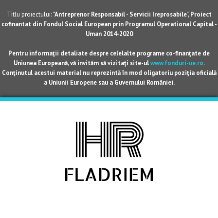
Titlu proiectului:
"Antreprenor Responsabil - Servicii Ireprosabile", Proiect
cofinantat din Fondul Social European prin Programul Operational Capital -
Uman 2014-2020
Pentru informaţii detaliate despre celelalte programe co-finanţate de
Uniunea Europeană, vă invităm să vizitaţi site-ul
www.fonduri-ue.ro
.
Conţinutul acestui material nu reprezintă în mod oligatoriu poziţia oficială
a Uniunii Europene sau a Guvernului României.