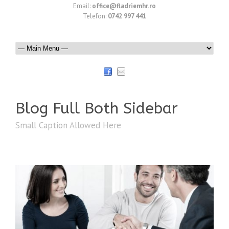
Email:
office@fladriemhr.ro
Telefon:
0742 997 441
Blog Full Both Sidebar
Small Caption Allowed Here