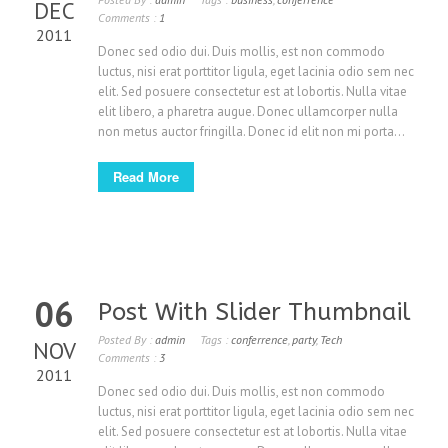
DEC
Comments :
1
2011
Donec sed odio dui. Duis mollis, est non commodo
luctus, nisi erat porttitor ligula, eget lacinia odio sem nec
elit. Sed posuere consectetur est at lobortis. Nulla vitae
elit libero, a pharetra augue. Donec ullamcorper nulla
non metus auctor fringilla. Donec id elit non mi porta...
Read More
06
Post With Slider Thumbnail
Posted By :
admin
Tags :
conferrence
,
party
,
Tech
NOV
Comments :
3
2011
Donec sed odio dui. Duis mollis, est non commodo
luctus, nisi erat porttitor ligula, eget lacinia odio sem nec
elit. Sed posuere consectetur est at lobortis. Nulla vitae