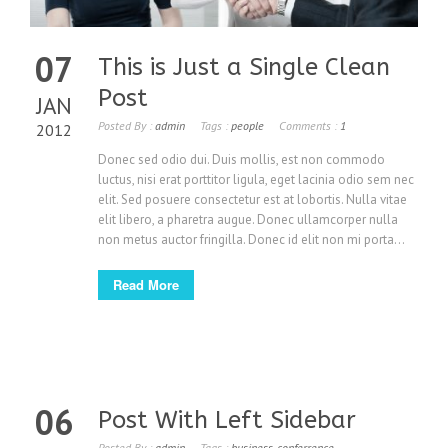
07
This is Just a Single Clean
Post
JAN
Posted By :
admin
Tags :
people
Comments :
1
2012
Donec sed odio dui. Duis mollis, est non commodo
luctus, nisi erat porttitor ligula, eget lacinia odio sem nec
elit. Sed posuere consectetur est at lobortis. Nulla vitae
elit libero, a pharetra augue. Donec ullamcorper nulla
non metus auctor fringilla. Donec id elit non mi porta...
Read More
06
Post With Left Sidebar
Posted By :
admin
Tags :
business
,
conferrence