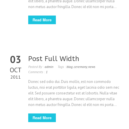
elit libero, a pharetra augue. Donec ullamcorper nulla
non metus auctor fringilla. Donec id elit non mi porta...
Read More
03
Post Full Width
Posted By :
admin
Tags :
blog
,
ceremony
,
news
OCT
Comments :
1
2011
Donec sed odio dui. Duis mollis, est non commodo
luctus, nisi erat porttitor ligula, eget lacinia odio sem nec
elit. Sed posuere consectetur est at lobortis. Nulla vitae
elit libero, a pharetra augue. Donec ullamcorper nulla
non metus auctor fringilla. Donec id elit non mi porta...
Read More