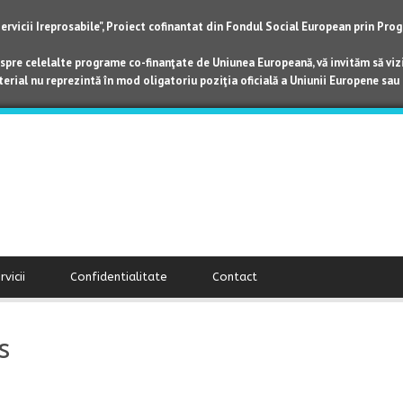
Servicii Ireprosabile", Proiect cofinantat din Fondul Social European prin P
spre celelalte programe co-finanţate de Uniunea Europeană, vă invităm să vizi
erial nu reprezintă în mod oligatoriu poziţia oficială a Uniunii Europene sau
rvicii
Confidentialitate
Contact
s