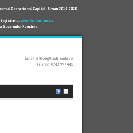
rogramul Operational Capital - Uman 2014-2020
taţi site-ul
www.fonduri-ue.ro
.
 a Guvernului României.
Email:
office@fladriemhr.ro
Telefon:
0742 997 441