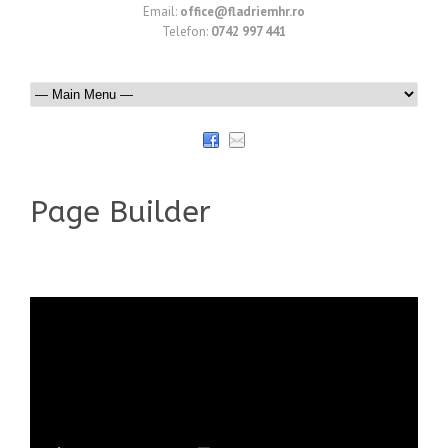
Email:
office@fladriemhr.ro
Telefon:
0742 997 441
Page Builder