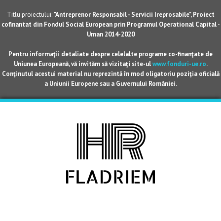
Titlu proiectului:
"Antreprenor Responsabil - Servicii Ireprosabile", Proiect
cofinantat din Fondul Social European prin Programul Operational Capital -
Uman 2014-2020
Pentru informaţii detaliate despre celelalte programe co-finanţate de
Uniunea Europeană, vă invităm să vizitaţi site-ul
www.fonduri-ue.ro
.
Conţinutul acestui material nu reprezintă în mod oligatoriu poziţia oficială
a Uniunii Europene sau a Guvernului României.