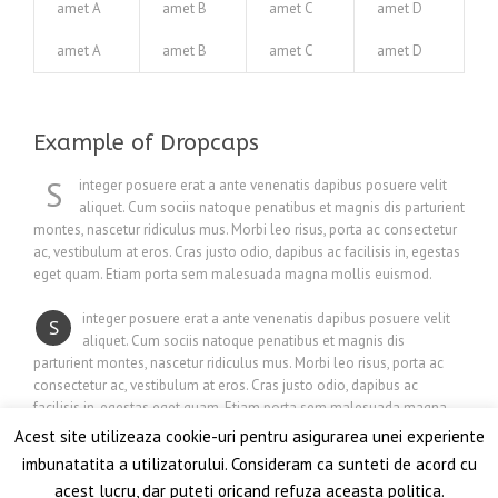
amet A
amet B
amet C
amet D
amet A
amet B
amet C
amet D
Example of Dropcaps
S
integer posuere erat a ante venenatis dapibus posuere velit
aliquet. Cum sociis natoque penatibus et magnis dis parturient
montes, nascetur ridiculus mus. Morbi leo risus, porta ac consectetur
ac, vestibulum at eros. Cras justo odio, dapibus ac facilisis in, egestas
eget quam. Etiam porta sem malesuada magna mollis euismod.
integer posuere erat a ante venenatis dapibus posuere velit
S
aliquet. Cum sociis natoque penatibus et magnis dis
parturient montes, nascetur ridiculus mus. Morbi leo risus, porta ac
consectetur ac, vestibulum at eros. Cras justo odio, dapibus ac
facilisis in, egestas eget quam. Etiam porta sem malesuada magna
mollis euismod.
Acest site utilizeaza cookie-uri pentru asigurarea unei experiente
imbunatatita a utilizatorului. Consideram ca sunteti de acord cu
acest lucru, dar puteti oricand refuza aceasta politica.